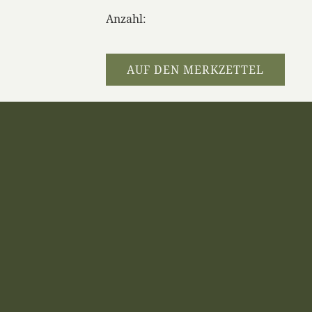
Anzahl:
AUF DEN MERKZETTEL
Dieses Produkt weiterempfehlen
LVZ INHALT
AGB